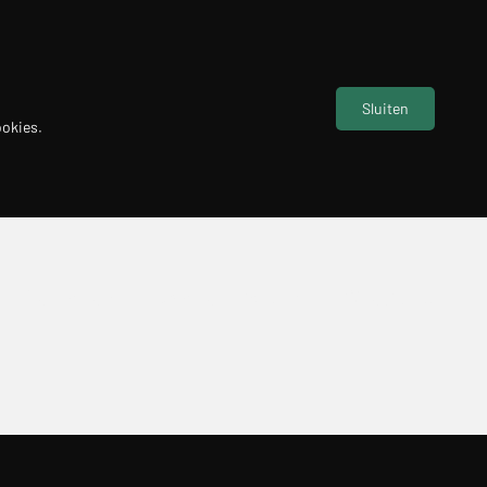
Sluiten
ookies.
Perlisten
System Audio
Creaktiv